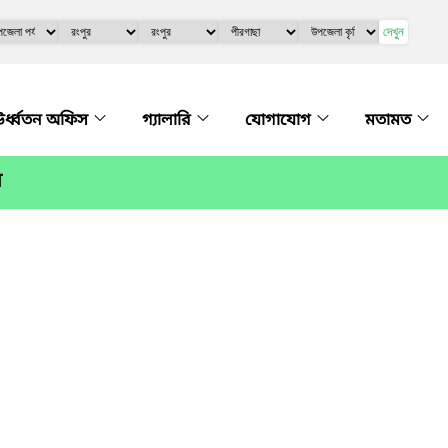
দেখুন
র্ধ্বতন অফিস
গ্যালারি
যোগাযোগ
মতামত
র